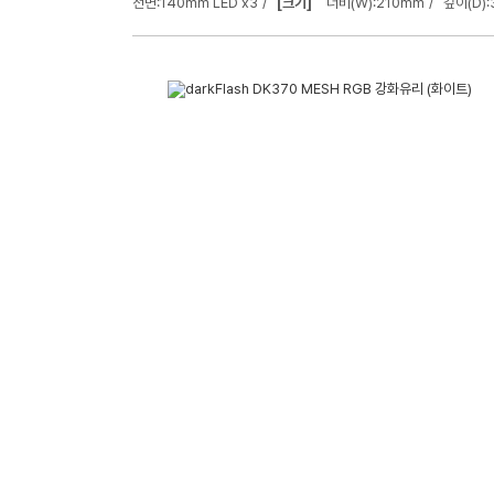
전면:140mm LED x3
[크기]
너비(W):210mm
깊이(D)