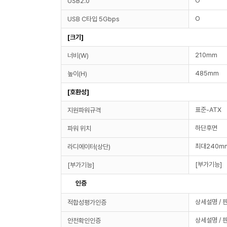
O
USB2.0
O
USB C타입 5Gbps
[크기]
210mm
너비(W)
485mm
높이(H)
[호환성]
표준-ATX
지원파워규격
하단후면
파워 위치
최대240m
라디에이터(상단)
[부가기능]
[부가기능]
인증
상세설명 / 
적합성평가인증
상세설명 / 
안전확인인증