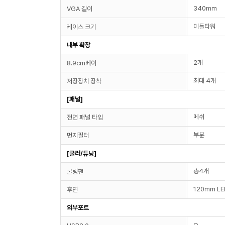
340mm
VGA 길이
미들타워
케이스 크기
내부 확장
2개
8.9cm베이
최대 4개
저장장치 장착
[패널]
메쉬
전면 패널 타입
부분
먼지필터
[쿨러/튜닝]
총4개
쿨링팬
120mm LE
후면
외부포트