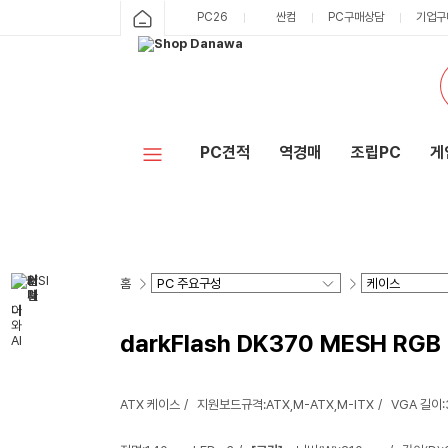
PC26
싼컴
PC구매상담
기업구
PC견적
역경매
조립PC
게
홈
darkFlash DK370 MESH RG
ATX 케이스
지원보드규격:ATX,M-ATX,M-ITX
VGA 길이