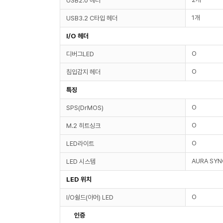
USB2.0 헤더
1개
USB3.2 C타입 헤더
I/O 헤더
O
디버그LED
O
침입감지 헤더
특징
O
SPS(DrMOS)
O
M.2 히트싱크
O
LED라이트
AURA SYN
LED 시스템
LED 위치
O
I/O쉴드(아머) LED
인증