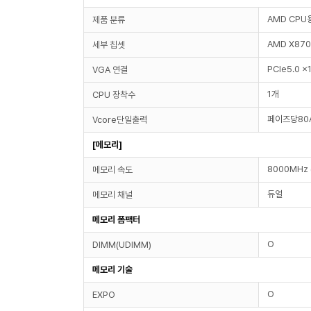
AMD CPU
제품 분류
AMD X870
세부 칩셋
PCIe5.0 x
VGA 연결
1개
CPU 장착수
페이즈당80
Vcore단일출력
[메모리]
8000MHz 
메모리 속도
듀얼
메모리 채널
메모리 폼팩터
O
DIMM(UDIMM)
메모리 기술
O
EXPO