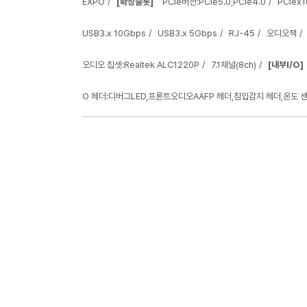
EXPO
[확장슬롯]
PCIe버전:PCIe5.0,PCIe4.0
PCIex1
USB3.x 10Gbps
USB3.x 5Gbps
RJ-45
오디오잭
오디오 칩셋:Realtek ALC1220P
7.1채널(8ch)
[내부I/O]
O 헤더:디버그LED,프론트오디오AAFP 헤더,침입감지 헤더,온도 