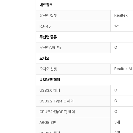
네트워크
Realtek
유선랜 칩셋
1개
RJ-45
무선랜 종류
O
무선랜(Wi-Fi)
오디오
Realtek A
오디오 칩셋
USB/팬 헤더
O
USB3.0 헤더
O
USB3.2 Type C 헤더
O
CPU추가팬(OPT) 헤더
3개
ARGB 3핀
2개