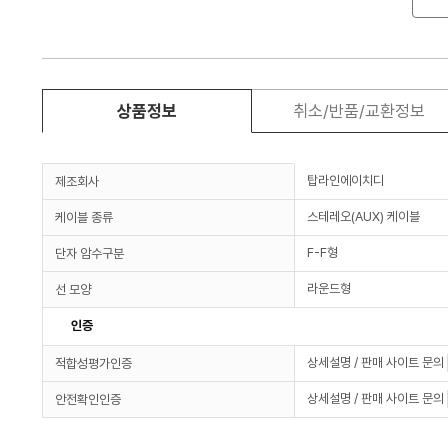
상품정보
취소/반품/교환정보
탑라인에이치디
제조회사
스테레오(AUX) 케이블
케이블 종류
F-F형
단자 암수구분
라운드형
선 모양
인증
상세설명 / 판매 사이트 문의
적합성평가인증
상세설명 / 판매 사이트 문의
안전확인인증