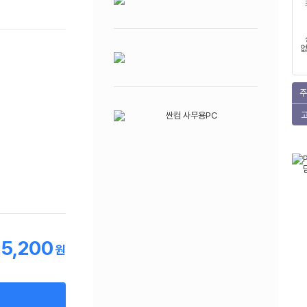
없
주
25,200
원