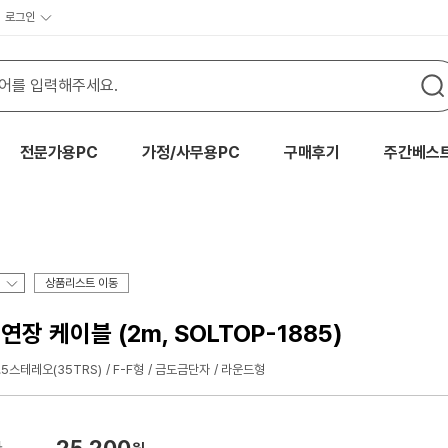
로그인
전문가용PC
가정/사무용PC
구매후기
주간베스
상품리스트 이동
장 케이블 (2m, SOLTOP-1885)
.5스테레오(35TRS)
F-F형
금도금단자
라운드형
25,200
가