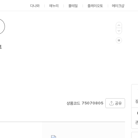
다나와
에누리
몰테일
플레이오토
메이크샵
트
75070805
공유
상품코드