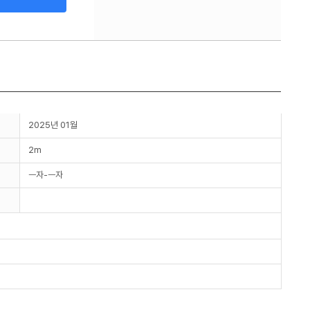
2025년 01월
2m
ㅡ자-ㅡ자