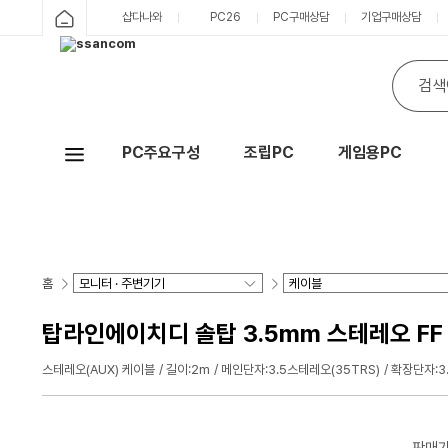
샵다나와
PC26
PC구매상담
기업구매상담
PC주요구성
조립PC
게임용PC
Hot
홈
탑라인에이치디 솔탑 3.5mm 스테레오 FF 연
스테레오(AUX) 케이블
길이:2m
메인단자:3.5스테레오(35TRS)
확장단자:3
판매