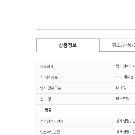
상품정보
취소/반품
탑라인에이
제조회사
모노 케이블
케이블 종류
M-F형
단자 암수구분
라운드형
선 모양
인증
상세설명 / 
적합성평가인증
상세설명 / 
안전확인인증