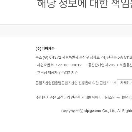
해당 정보에 대한 책임
(주)디피지존
주소 (우) 04372 서울특별시 용산구 청파로 74, 신관동 5층 511
· 사업자번호: 722-88-00812
· 통신판매업 제2023-서울용산
· 호스팅 제공자: (주)디피지존
콘텐츠산업진흥법
콘텐츠산업 진흥법에 의한 콘텐츠 보호
자세히
㈜디피지존은 고객님의 안전한 거래를 위해 이니시스의 구매안전(에
dpgzone
Co., Ltd, All Righ
Copyright ⓒ