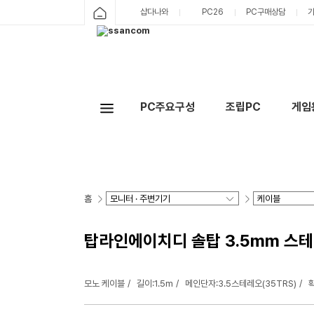
샵다나와
PC26
PC구매상담
PC주요구성
조립PC
게임
홈
탑라인에이치디 솔탑 3.5mm 스테레오 
모노 케이블
길이:1.5m
메인단자:3.5스테레오(35TRS)