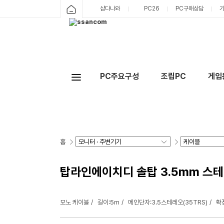
샵다나와
PC26
PC구매상담
PC주요구성
조립PC
게임
홈
탑라인에이치디 솔탑 3.5mm 스테레오
모노 케이블
길이:5m
메인단자:3.5스테레오(35TRS)
확