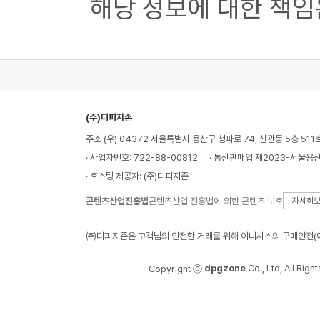
해당 정보에 대한 책임
(주)디피지존
주소 (우) 04372 서울특별시 용산구 청파로 74, 신관동 5층 511
· 사업자번호: 722-88-00812
· 통신판매업 제2023-서울용산
· 호스팅 제공자: (주)디피지존
콘텐츠산업진흥법
콘텐츠산업 진흥법에 의한 콘텐츠 보호
자세히
㈜디피지존은 고객님의 안전한 거래를 위해 이니시스의 구매안전(에
dpgzone
Co., Ltd, All Righ
Copyright ⓒ