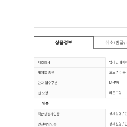
상품정보
취소/반품
탑라인에이
제조회사
모노 케이블
케이블 종류
M-F형
단자 암수구분
라운드형
선 모양
인증
상세설명 / 
적합성평가인증
상세설명 / 
안전확인인증