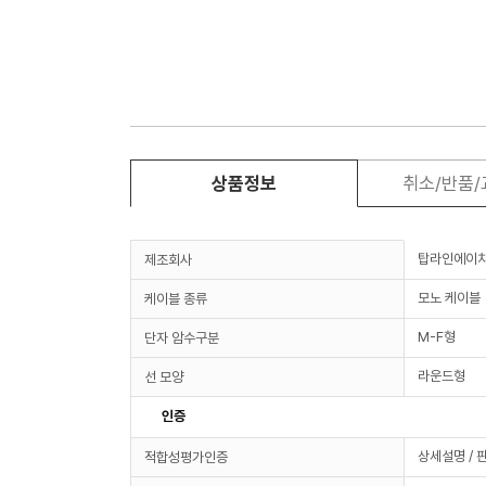
상품정보
취소/반품
탑라인에이
제조회사
모노 케이블
케이블 종류
M-F형
단자 암수구분
라운드형
선 모양
인증
상세설명 / 
적합성평가인증