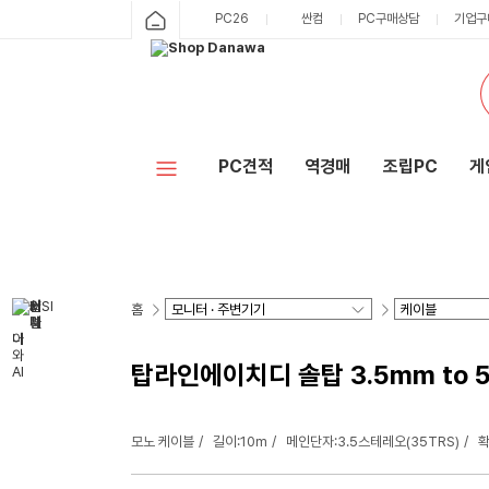
PC26
싼컴
PC구매상담
기업구
PC견적
역경매
조립PC
게
홈
탑라인에이치디 솔탑 3.5mm to 5
모노 케이블
길이:10m
메인단자:3.5스테레오(35TRS)
확