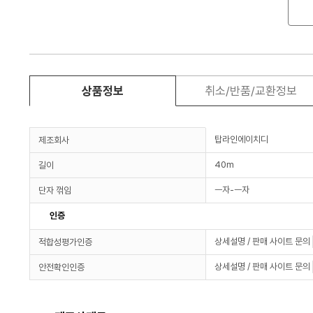
상품정보
취소/반품/교환정보
탑라인에이치디
제조회사
40m
길이
ㅡ자-ㅡ자
단자 꺾임
인증
상세설명 / 판매 사이트 문의
적합성평가인증
상세설명 / 판매 사이트 문의
안전확인인증