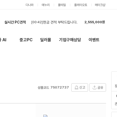
다나와
에누리
몰테일
플레이오토
메이크샵
실시간 PC견적
[00:42]
현금 견적 부탁드립니다.
2,555,000원
[00:28]
견적부탁드립니다
4,981,000원
[03:32]
현금견적입니다
2,157,000원
 AI
중고PC
딜러몰
기업구매상담
이벤트
New
외부 링크
[03:30]
7500F + RTX 5060 Ti 견적
3,374,000원
[02:26]
카드 견적도 부탁드립니다.
2,555,000원
[01:46]
현금,카드 상관없고 견적 부탁드립니다.
2,555,000원
[01:14]
견적 요청드립니다.
1,141,000원
[01:11]
롤,배그,주로 스팀게임 합니다 견적한번 부탁드립니다
3,226,000원
[00:57]
견적 요청드립니다.
2,558,000원
[00:44]
견적 요청드립니다.
2,908,000원
75072737
신고
공유
상품코드