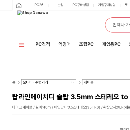
PC26
싼컴
PC구매상담
기업구매상담
로
PC견적
역경매
조립PC
게임용PC
홈
탑라인에이치디 솔탑 3.5mm 스테레오 to XL
마이크 케이블
길이:40m
메인단자:3.5스테레오(35TRS)
확장단자:XLR(캐논
판매