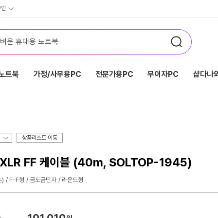
그인
노트북
가정/사무용PC
전문가용PC
무이자PC
샵다나와
상품리스트 이동
R FF 케이블 (40m, SOLTOP-1945)
)
F-F형
금도금단자
라운드형
101,010
가