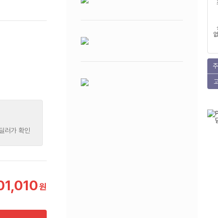
없
주
 딜러가 확인
01,010
원