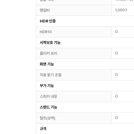
1,000:1
명암비
HDR 인증
O
HDR10
시력보호 기능
O
플리커 프리
화면 기능
O
자동 밝기 조절
부가 기능
O
스피커 내장
스탠드 기능
O
틸트(상하)
규격