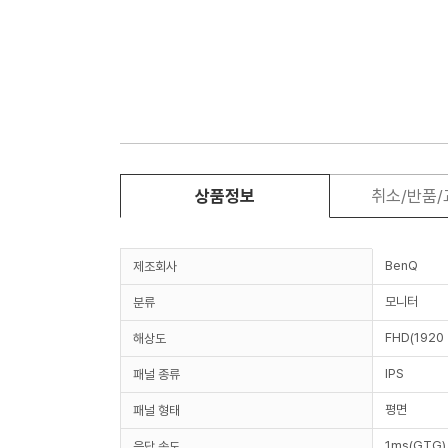
상품정보
취소/반품
BenQ
제조회사
모니터
분류
FHD(1920 
해상도
IPS
패널 종류
평면
패널 형태
1ms(GTG)
응답 속도