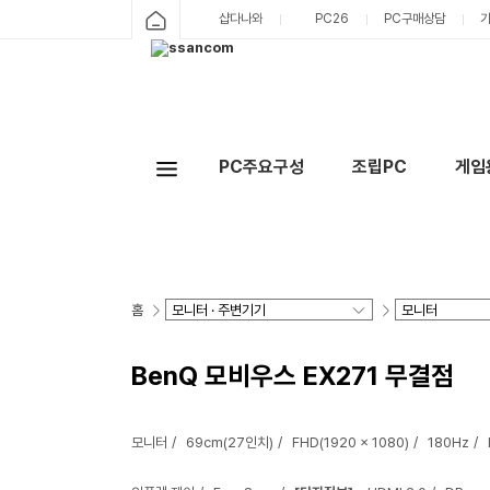
샵다나와
PC26
PC구매상담
PC주요구성
조립PC
게임
홈
BenQ 모비우스 EX271 무결점
모니터
69cm(27인치)
FHD(1920 x 1080)
180Hz