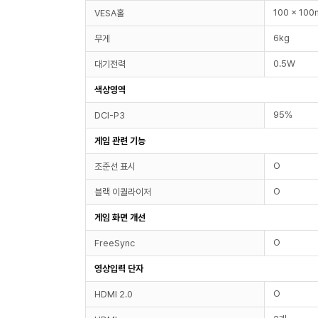
100 x 10
VESA홀
6kg
무게
0.5W
대기전력
색상영역
95%
DCI-P3
게임 관련 기능
O
조준선 표시
O
블랙 이퀄라이저
게임 화면 개선
O
FreeSync
영상입력 단자
O
HDMI 2.0