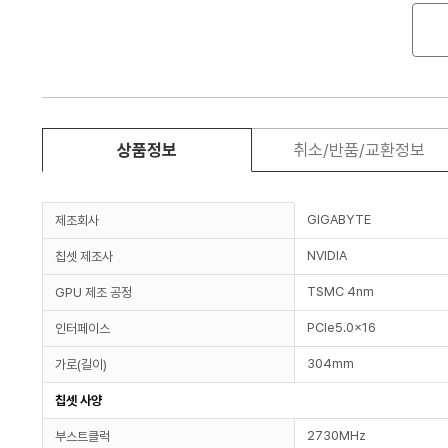
상품정보
취소/반품/교환정보
GIGABYTE
제조회사
NVIDIA
칩셋 제조사
TSMC 4nm
GPU 제조 공정
PCIe5.0x16
인터페이스
304mm
가로(길이)
칩셋 사양
2730MHz
부스트클럭