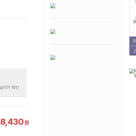
없
주
 딜러가 확인
98,430
원