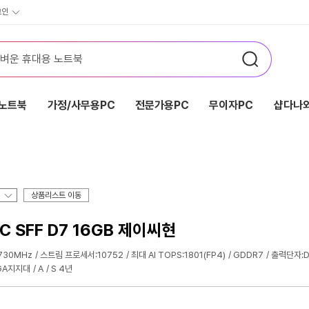
그인
노트북
가정/사무용PC
전문가용PC
무이자PC
샵다나와
상품리스트 이동
C SFF D7 16GB 제이씨현
730MHz
스트림 프로세서:10752
최대 AI TOPS:1801(FP4)
GDDR7
출력단자:DP
VGA지지대
A
S 4년