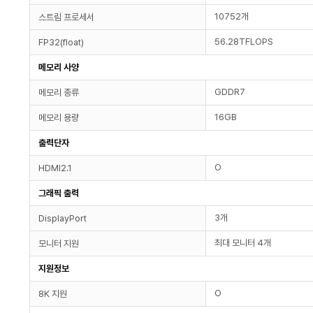
10752개
스트림 프로세서
56.28TFLOPS
FP32(float)
메모리 사양
GDDR7
메모리 종류
16GB
메모리 용량
출력단자
O
HDMI2.1
그래픽 출력
3개
DisplayPort
최대 모니터 4개
모니터 지원
지원정보
O
8K 지원