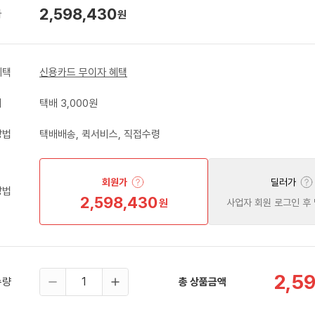
2,598,430
가
원
혜택
신용카드 무이자 혜택
비
택배 3,000원
방법
택배배송, 퀵서비스, 직접수령
회원가
딜러가
방법
2,598,430
원
사업자 회원 로그인 후
2,5
수량
총 상품금액