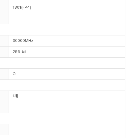
1801(FP4)
30000MHz
256-bit
O
1개