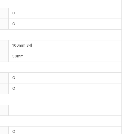
O
O
100mm 3개
50mm
O
O
O