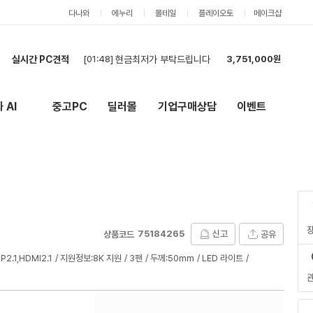
다나와
에누리
몰테일
플레이오토
메이크샵
[01:48]
현금최저가 부탁드립니다
3,751,000원
실시간 PC견적
[01:32]
ㅅ
2,842,000원
[01:11]
컴퓨터 견적 구매합니다.
1,786,000원
[01:10]
컴퓨터 견적
1,786,000원
 AI
중고PC
딜러몰
기업구매상담
이벤트
New
외부 링크
[01:08]
컴퓨터 견적 구매합니다.
3,768,000원
[01:08]
견적 부탁드립니다!
5,227,000원
[00:55]
현금 최저가 문의
2,093,000원
[00:44]
부품구매해요
1,064,000원
[00:44]
부품구매해요
1,064,000원
[23:44]
견적신청
1,182,000원
[01:48]
현금최저가 부탁드립니다
3,751,000원
75184265
신고
공유
상품코드
2.1,HDMI2.1
지원정보:8K 지원
3팬
두께:50mm
LED 라이트