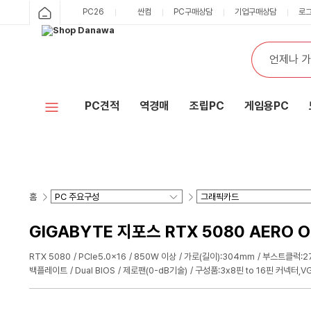
PC26
싼컴
PC구매상담
기업구매상담
로
PC견적
역경매
조립PC
게임용PC
홈
GIGABYTE 지포스 RTX 5080 AERO O
RTX 5080
PCIe5.0x16
850W 이상
가로(길이):304mm
부스트클럭:2
백플레이트
Dual BIOS
제로팬(0-dB기술)
구성품:3x8핀 to 16핀 커넥터,