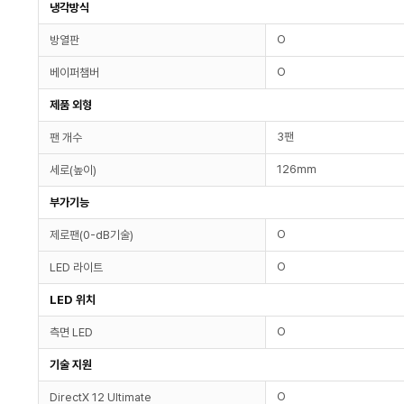
냉각방식
O
방열판
O
베이퍼챔버
제품 외형
3팬
팬 개수
126mm
세로(높이)
부가기능
O
제로팬(0-dB기술)
O
LED 라이트
LED 위치
O
측면 LED
기술 지원
O
DirectX 12 Ultimate