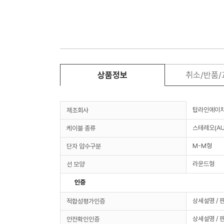
상품정보
취소/반품
탑라인에이
제조회사
스테레오(AU
케이블 종류
M-M형
단자 암수구분
라운드형
선 모양
인증
상세설명 / 
적합성평가인증
상세설명 / 
안전확인인증