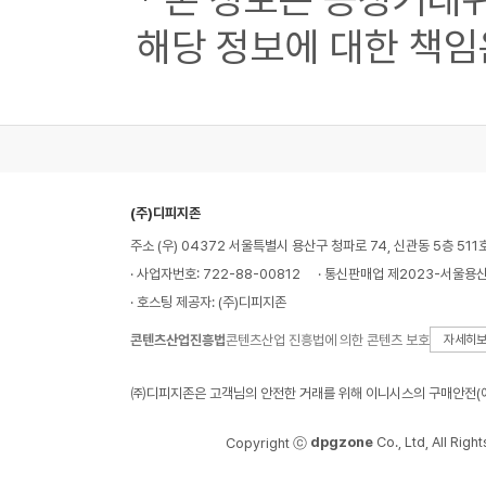
해당 정보에 대한 책임
(주)디피지존
주소 (우) 04372 서울특별시 용산구 청파로 74, 신관동 5층 511
· 사업자번호: 722-88-00812
· 통신판매업 제2023-서울용산
· 호스팅 제공자: (주)디피지존
콘텐츠산업진흥법
콘텐츠산업 진흥법에 의한 콘텐츠 보호
자세히
㈜디피지존은 고객님의 안전한 거래를 위해 이니시스의 구매안전(에
dpgzone
Co., Ltd, All Righ
Copyright ⓒ