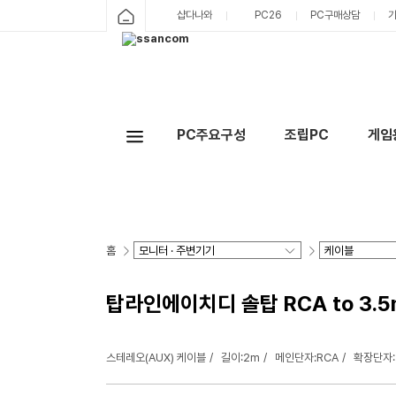
샵다나와
PC26
PC구매상담
PC주요구성
조립PC
게임
홈
탑라인에이치디 솔탑 RCA to 3.5
스테레오(AUX) 케이블
길이:2m
메인단자:RCA
확장단자: