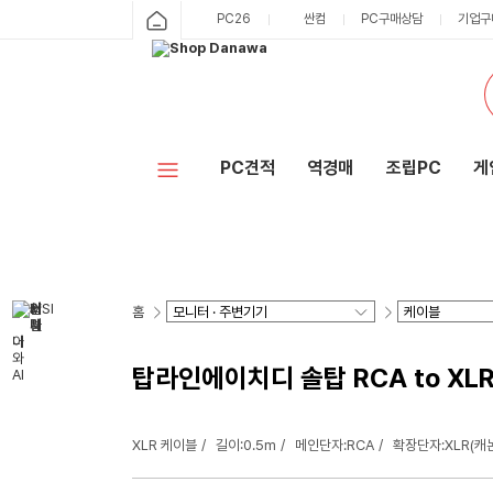
PC26
싼컴
PC구매상담
기업구
PC견적
역경매
조립PC
게
홈
탑라인에이치디 솔탑 RCA to XLR 
XLR 케이블
길이:0.5m
메인단자:RCA
확장단자:XLR(캐