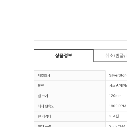
상품정보
취소/반품
SilverSton
제조회사
시스템/케이
분류
120mm
팬 크기
1800 RPM
최대 팬속도
3-4핀
팬 커넥터
25.5 CFM
최대 풍량