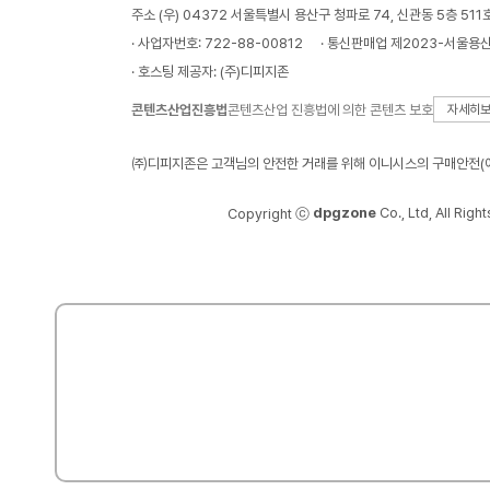
주소 (우) 04372 서울특별시 용산구 청파로 74, 신관동 5층 511
· 사업자번호: 722-88-00812
· 통신판매업 제2023-서울용산
· 호스팅 제공자: (주)디피지존
콘텐츠산업진흥법
콘텐츠산업 진흥법에 의한 콘텐츠 보호
자세히
㈜디피지존은 고객님의 안전한 거래를 위해 이니시스의 구매안전(에
dpgzone
Co., Ltd, All Righ
Copyright ⓒ