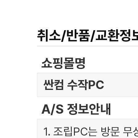
취소/반품/교환정
쇼핑몰명
싼컴 수작PC
A/S 정보안내
1. 조립PC는 방문 