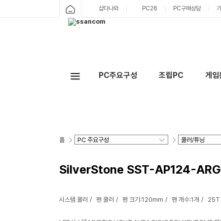
샵다나와
PC26
PC구매상담
PC주요구성
조립PC
게임
홈
SilverStone SST-AP124-A
시스템 쿨러
팬 쿨러
팬 크기:120mm
팬 개수:1개
25T