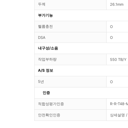
부가기능
헬륨충전
O
O
DSA
내구성/소음
작업부하량
550 TB/Y
A/S 정보
5년
O
인증
적합성평가인증
R-R-T48
안전확인인증
상세설명 /
제조사제공
구매가이드