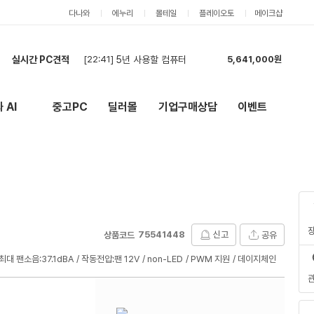
다나와
에누리
몰테일
플레이오토
메이크샵
실시간 PC견적
[22:41]
5년 사용할 컴퓨터
5,641,000원
[22:01]
[카드] RTX 5060·32GB 신품 조립PC 전체 견적 요청 (모델변경 금지)
2,179,000원
[20:31]
7500F + RTX 5060 Ti 16GB 조립PC 견적 요청
2,189,000원
 AI
중고PC
딜러몰
기업구매상담
이벤트
New
외부 링크
[20:25]
7500F + RTX 5060 Ti 16GB 조립PC 견적 요청
2,134,000원
[19:54]
견적부탁드려요
5,404,000원
[19:42]
견적부탁드립니다.
5,459,000원
[19:35]
견적부탁드립니다.
5,404,000원
[19:24]
견적부탁합니다.
5,404,000원
[18:05]
견적부탁드립니다~
5,118,000원
[17:57]
견적 최저가 기준으로 구매합니다
1,835,000원
75541448
신고
공유
상품코드
최대 팬소음:37.1dBA
작동전압:팬 12V
non-LED
PWM 지원
데이지체인