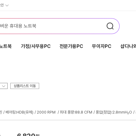
그인
노트북
가정/사무용PC
전문가용PC
무이자PC
샵다나와
상품리스트 이동
핀
베어링:HDB(유체)
2000 RPM
최대 풍량:88.8 CFM
풍압(정압):2.8mmH₂O
6,820
가