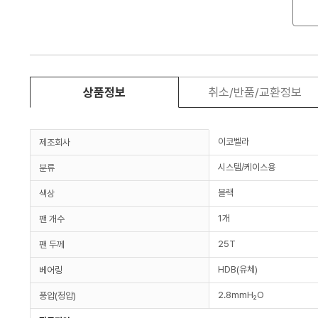
상품정보
취소/반품/교환정보
이코벨라
제조회사
시스템/케이스용
분류
블랙
색상
1개
팬 개수
25T
팬 두께
HDB(유체)
베어링
2.8mmH₂O
풍압(정압)