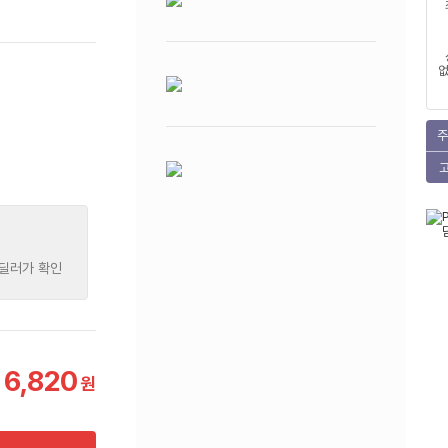
없
주
 딜러가 확인
6,820
원