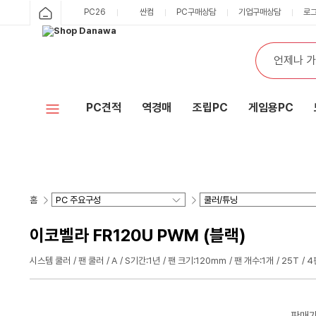
PC26
싼컴
PC구매상담
기업구매상담
로
PC견적
역경매
조립PC
게임용PC
홈
이코벨라 FR120U PWM (블랙)
시스템 쿨러
팬 쿨러
A
S기간:1년
팬 크기:120mm
팬 개수:1개
25T
4
판매