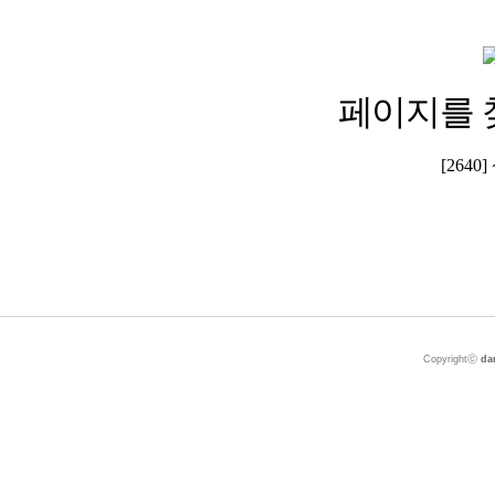
페이지를 
[264
Copyrightⓒ
da