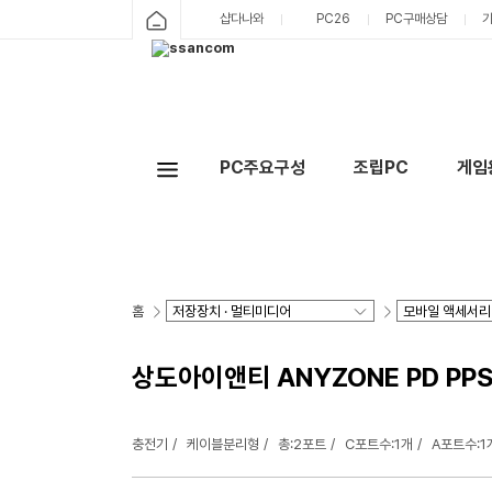
샵다나와
PC26
PC구매상담
PC주요구성
조립PC
게임
홈
상도아이앤티 ANYZONE PD PP
충전기
케이블분리형
총:2포트
C포트수:1개
A포트수:1