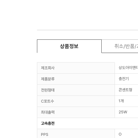
상품정보
취소/반품
상도아이앤
제조회사
충전기
제품분류
콘센트형
전원형태
1개
C포트수
25W
최대출력
고속충전
O
PPS