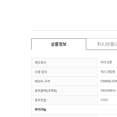
상품정보
취소/반품
마이크론
제조회사
데스크탑용
사용 장치
DIMM(UDI
메모리 규격
5600MHz 
동작클럭(대역폭)
1.10V
동작전압
부가기능