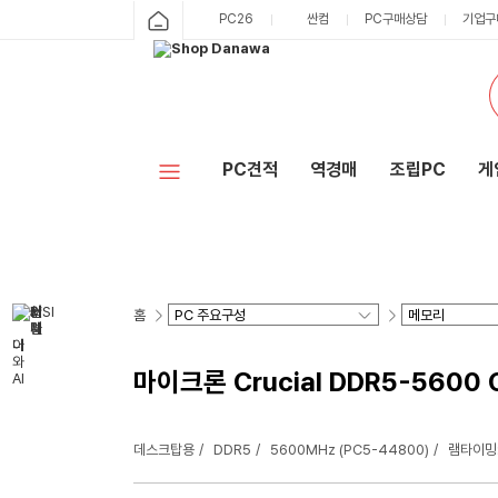
PC26
싼컴
PC구매상담
기업구
PC견적
역경매
조립PC
게
홈
마이크론 Crucial DDR5-5600
데스크탑용
DDR5
5600MHz (PC5-44800)
램타이밍: