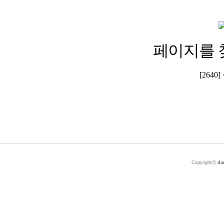
페이지를 
[264
Copyrightⓒ
da