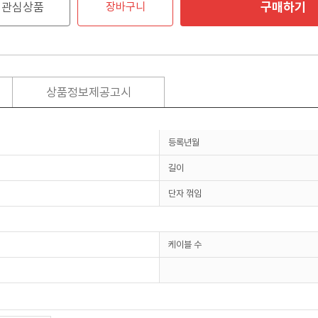
구매하기
관심상품
장바구니
상품정보제공고시
등록년월
길이
단자 꺾임
케이블 수