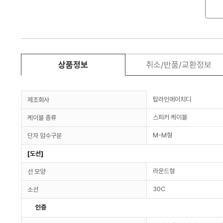
상품정보
취소/반품/교환정보
탑라인에이치디
제조회사
스피커 케이블
케이블 종류
M-M형
단자 암수구분
[도선]
라운드형
선 모양
30C
소선
인증