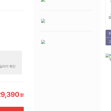
없
주
 딜러가 확인
29,390
원