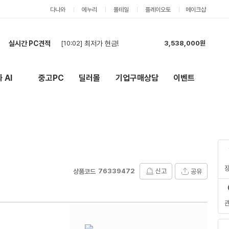
다나와
에누리
몰테일
플레이오토
메이크샵
실시간 PC견적
[10:02]
최저가 현금!
3,538,000원
[09:45]
견적문의
1,926,000원
[09:44]
백업서버용 PC 견적
5,323,000원
 AI
중고PC
딜러몰
기업구매상담
이벤트
New
외부 링크
[09:31]
빠른 견적 부탁드립니다!!(현금)
2,126,000원
[09:27]
빠른 견적 부탁드립니다!!(현금)
2,219,000원
[08:07]
견적 요청. 오버클럭까지 필수 요청 드립니다.
8,515,000원
[03:32]
해당 사양으로 견적 및 구매 희망합니다
2,774,000원
[02:14]
견적
3,489,000원
[01:48]
현금최저가 부탁드립니다
3,751,000원
[01:32]
ㅅ
2,842,000원
76339472
신고
공유
상품코드