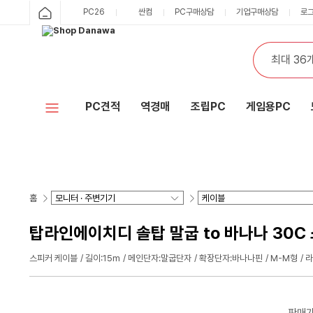
PC26
싼컴
PC구매상담
기업구매상담
로
PC견적
역경매
조립PC
게임용PC
홈
탑라인에이치디 솔탑 말굽 to 바나나 30C 스
스피커 케이블
길이:15m
메인단자:말굽단자
확장단자:바나나핀
M-M형
라
판매