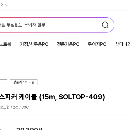
그인
노트북
가정/사무용PC
전문가용PC
무이자PC
샵다나와
상품리스트 이동
피커 케이블 (15m, SOLTOP-409)
운드형
2선
30C
29,390
가