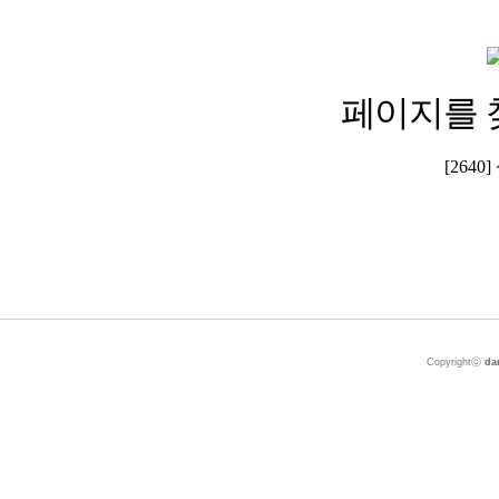
페이지를 
[264
Copyrightⓒ
da