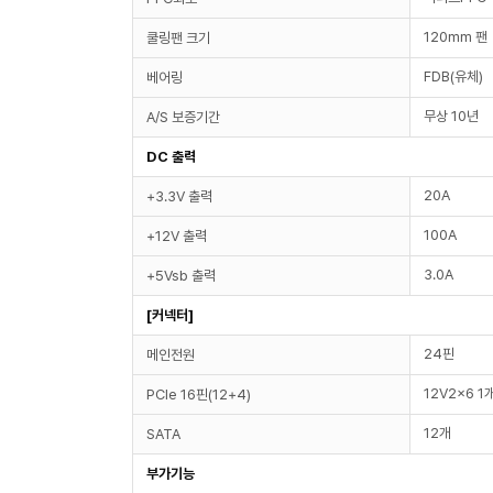
120mm 팬
쿨링팬 크기
FDB(유체)
베어링
무상 10년
A/S 보증기간
DC 출력
20A
+3.3V 출력
100A
+12V 출력
3.0A
+5Vsb 출력
[커넥터]
24핀
메인전원
12V2x6 1
PCIe 16핀(12+4)
12개
SATA
부가기능