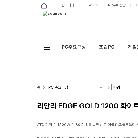
샵다나와
PC26
PC구매상담
PC주요구성
조립PC
게임
홈
리안리 EDGE GOLD 1200 화이
ATX 파워
1200W
80 PLUS 골드
케이블연결:풀모듈러