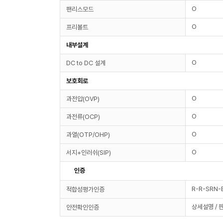
O
팬리스모드
O
프리볼트
내부설계
O
DC to DC 설계
보호회로
O
과전압(OVP)
O
과전류(OCP)
O
과열(OTP/OHP)
O
서지+인러쉬(SIP)
인증
R-R-SRN
적합성평가인증
상세설명 / 
안전확인인증