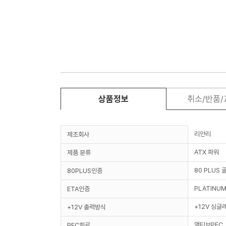
상품정보
취소/반품
리안리
제조회사
ATX 파워
제품 분류
80 PLUS 
80PLUS인증
PLATINU
ETA인증
+12V 싱글
+12V 출력방식
액티브PFC
PFC회로