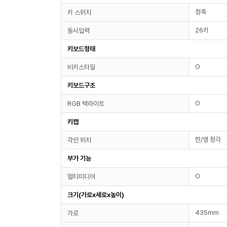
청축
키 스위치
26키
동시입력
키보드형태
O
비키스타일
키보드구조
O
RGB 백라이트
키캡
한/영 정각
각인 위치
부가 기능
O
멀티미디어
크기(가로x세로x높이)
435mm
가로