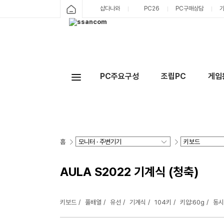
샵다나와
PC26
PC구매상담
PC주요구성
조립PC
게임
홈
AULA S2022 기계식 (청축)
키보드
풀배열
유선
기계식
104키
키압:60g
동시