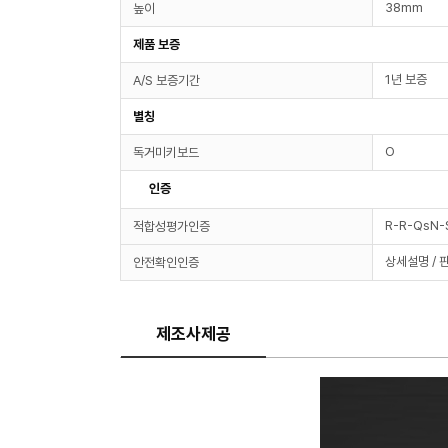
38mm
높이
제품 보증
1년 보증
A/S 보증기간
별칭
O
독거미키보드
인증
R-R-QsN
적합성평가인증
상세설명 / 
안전확인인증
제조사제공