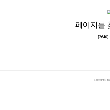
페이지를 
[264
Copyrightⓒ
da