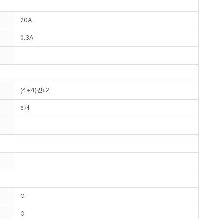
20A
0.3A
(4+4)핀x2
6개
O
O