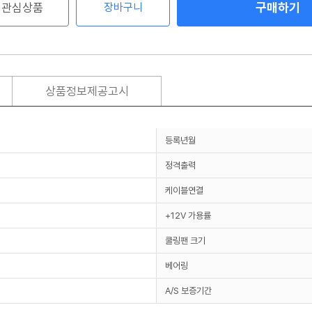
구매하기
관심상품
장바구니
상품정보제공고시
등록년월
정격출력
케이블연결
+12V 가용률
쿨링팬 크기
베어링
A/S 보증기간