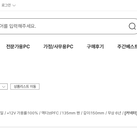
로그인
전문가용PC
가정/사무용PC
구매후기
주간베스
상품리스트 이동
레일
+12V 가용률:100%
액티브PFC
135mm 팬
깊이:150mm
무상 6년
[커넥터