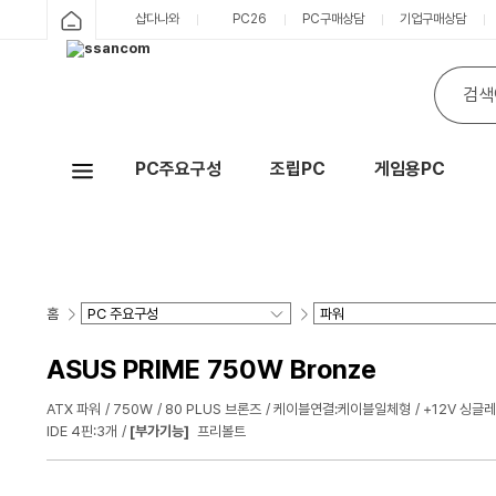
샵다나와
PC26
PC구매상담
기업구매상담
PC주요구성
조립PC
게임용PC
Hot
홈
ASUS PRIME 750W Bronze
ATX 파워
750W
80 PLUS 브론즈
케이블연결:케이블일체형
+12V 싱글
IDE 4핀:3개
[부가기능]
프리볼트