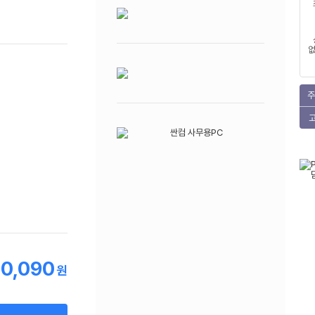
없
주
0,090
원