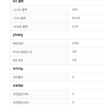
DC 출력
20A
+3.3V 출력
62.5A
+12V 출력
2.5A
+5Vsb 출력
[커넥터]
24핀
메인전원
3개
PCIe 8핀(6+2)
3개
IDE 4핀
부가기능
O
프리볼트
보호회로
O
과전압(OVP)
O
과전류(OCP)