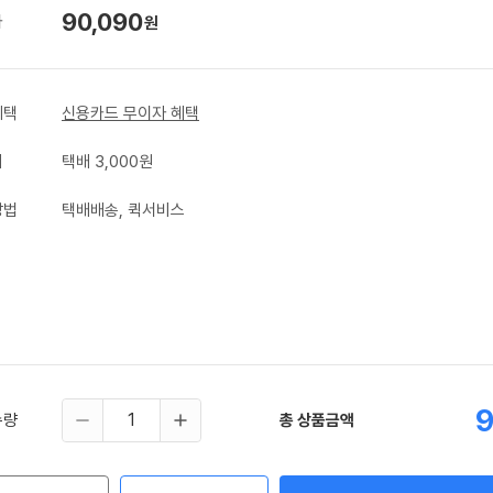
90,090
가
원
혜택
신용카드 무이자 혜택
비
택배 3,000원
방법
택배배송, 퀵서비스
9
수량
총 상품금액