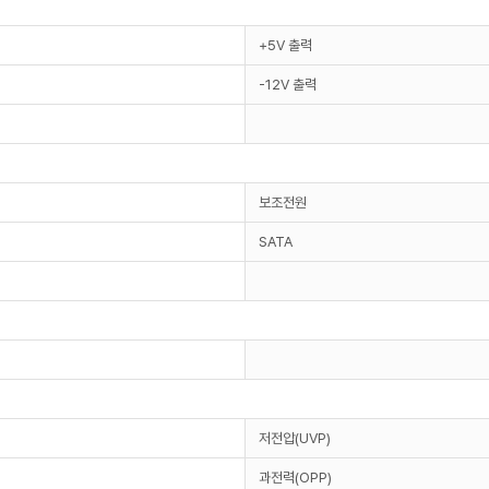
+5V 출력
-12V 출력
보조전원
SATA
저전압(UVP)
과전력(OPP)