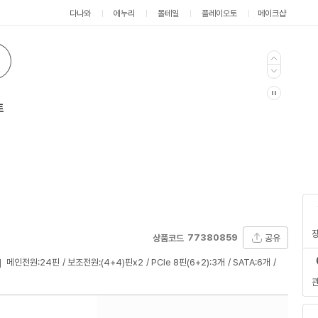
다나와
에누리
몰테일
플레이오토
메이크샵
트
77380859
공유
상품코드
]
메인전원:24핀
보조전원:(4+4)핀x2
PCIe 8핀(6+2):3개
SATA:6개