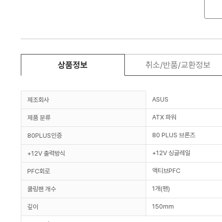
상품정보
취소/반품/교환정보
ASUS
제조회사
ATX 파워
제품 분류
80 PLUS 브론즈
80PLUS인증
+12V 싱글레일
+12V 출력방식
액티브PFC
PFC회로
1개(팬)
쿨링팬 개수
150mm
깊이