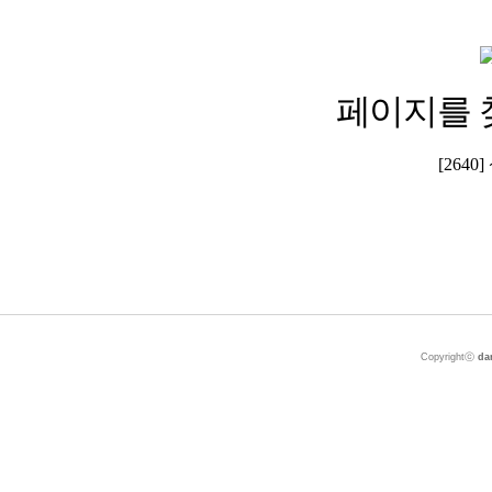
페이지를 
[264
Copyrightⓒ
da