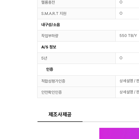
O
헬륨충전
O
S.M.A.R.T 지원
내구성/소음
550 TB/Y
작업부하량
A/S 정보
O
5년
인증
상세설명 / 
적합성평가인증
상세설명 / 
안전확인인증
제조사제공