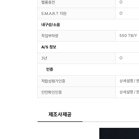
O
헬륨충전
O
S.M.A.R.T 지원
내구성/소음
550 TB/Y
작업부하량
A/S 정보
O
3년
인증
상세설명 / 
적합성평가인증
상세설명 / 
안전확인인증
제조사제공