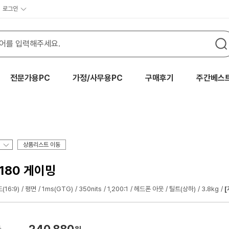
로그인
전문가용PC
가정/사무용PC
구매후기
주간베스
상품리스트 이동
 180 게이밍
(16:9)
평면
1ms(GTG)
350nits
1,200:1
헤드폰 아웃
틸트(상하)
3.8kg
[
240,880
가