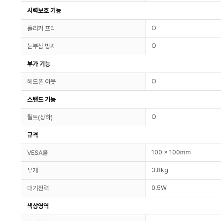
시력보호 기능
O
플리커 프리
O
눈부심 방지
부가 기능
O
헤드폰 아웃
스탠드 기능
O
틸트(상하)
규격
100 x 100mm
VESA홀
3.8kg
무게
0.5W
대기전력
색상영역