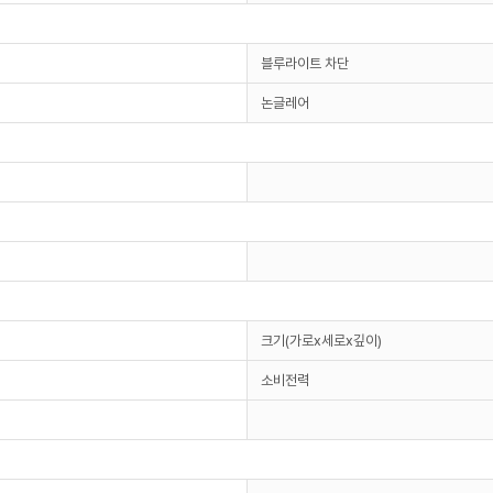
블루라이트 차단
논글레어
크기(가로x세로x깊이)
소비전력