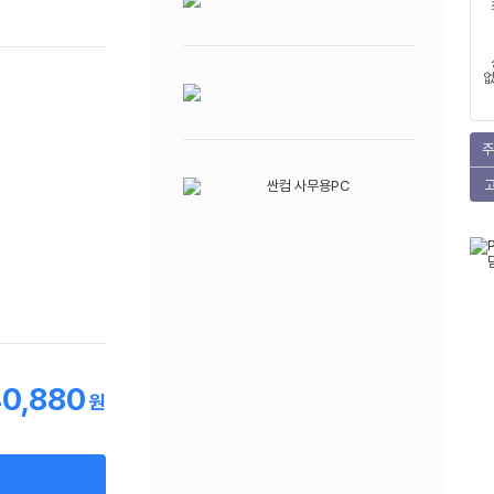
없
주
0,880
원