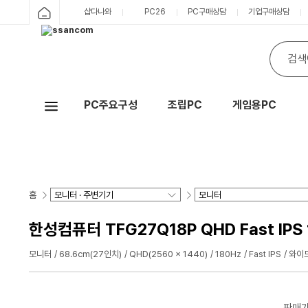
샵다나와
PC26
PC구매상담
기업구매상담
PC주요구성
조립PC
게임용PC
Hot
홈
한성컴퓨터 TFG27Q18P QHD Fast IPS
모니터
68.6cm(27인치)
QHD(2560 x 1440)
180Hz
Fast IPS
와이드
판매