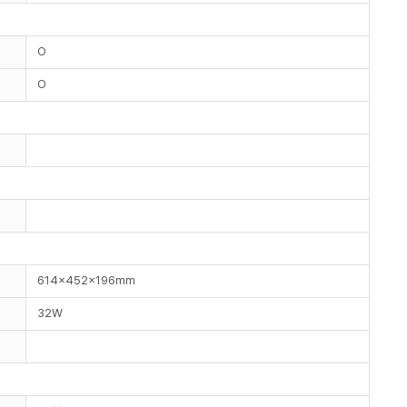
O
O
614x452x196mm
32W