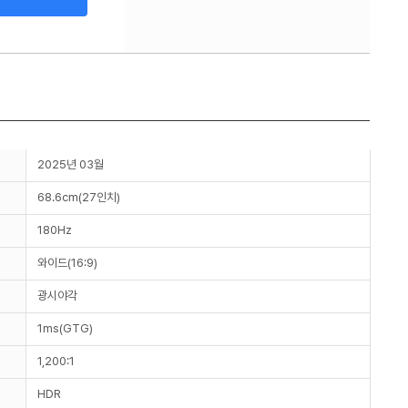
2025년 03월
68.6cm(27인치)
180Hz
와이드(16:9)
광시야각
1ms(GTG)
1,200:1
HDR