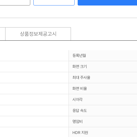
상품정보제공고시
등록년월
화면 크기
최대 주사율
화면 비율
시야각
응답 속도
명암비
HDR 지원