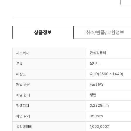
상품정보
취소/반품/교환정보
한성컴퓨터
제조회사
모니터
분류
QHD(2560 x 1440)
해상도
Fast IPS
패널 종류
평면
패널 형태
0.2328mm
픽셀피치
350nits
화면 밝기
1,000,000:1
동적명암비