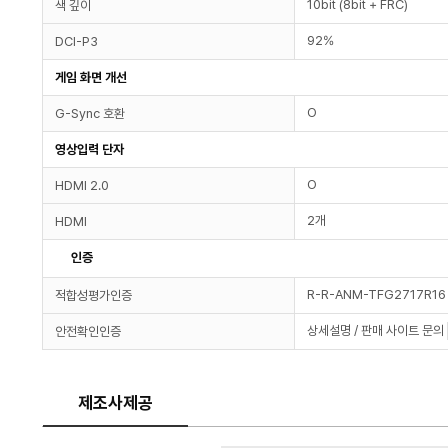
10bit (8bit + FRC)
색 깊이
92%
DCI-P3
게임 화면 개선
O
G-Sync 호환
영상입력 단자
O
HDMI 2.0
2개
HDMI
인증
R-R-ANM-TFG2717R1
적합성평가인증
상세설명 / 판매 사이트 문의
안전확인인증
제조사제공