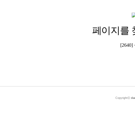
페이지를 
[264
Copyrightⓒ
da