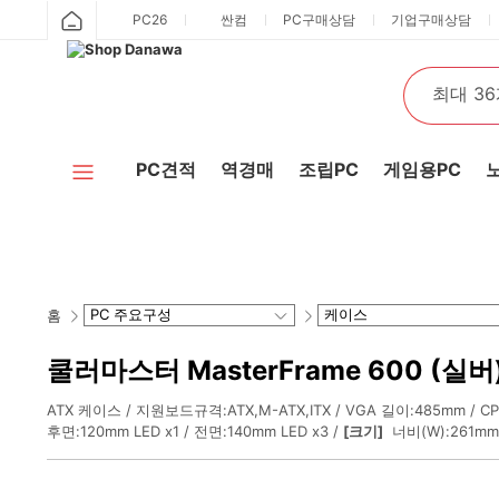
PC26
싼컴
PC구매상담
기업구매상담
PC견적
역경매
조립PC
게임용PC
홈
쿨러마스터 MasterFrame 600 (실버
ATX 케이스
지원보드규격:ATX,M-ATX,ITX
VGA 길이:485mm
C
후면:120mm LED x1
전면:140mm LED x3
[크기]
너비(W):261mm