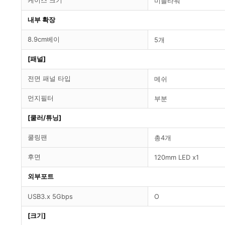
케이스 크기
미들타워
내부 확장
8.9cm베이
5개
[패널]
전면 패널 타입
메쉬
먼지필터
부분
[쿨러/튜닝]
쿨링팬
총4개
후면
120mm LED x1
외부포트
USB3.x 5Gbps
O
[크기]