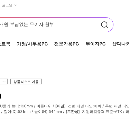
로그인
노트북
가정/사무용PC
전문가용PC
무이자PC
샵다나와
상품리스트 이동
)
PU쿨러 높이:190mm
미들타워
[패널]
전면 패널 타입:메쉬
측면 패널 타
깊이(D):531mm
높이(H):544mm
[호환성]
지원파워규격:표준-ATX
파