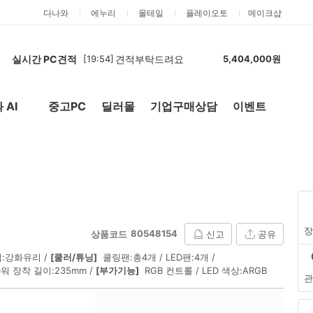
다나와
에누리
몰테일
플레이오토
메이크샵
[19:54]
견적부탁드려요
5,404,000원
실시간 PC견적
[19:42]
견적부탁드립니다.
5,459,000원
[19:35]
견적부탁드립니다.
5,404,000원
[19:24]
견적부탁합니다.
5,404,000원
 AI
중고PC
딜러몰
기업구매상담
이벤트
New
외부 링
[18:05]
견적부탁드립니다~
5,118,000원
[17:57]
견적 최저가 기준으로 구매합니다
1,835,000원
[22:41]
5년 사용할 컴퓨터
5,641,000원
[22:01]
[카드] RTX 5060·32GB 신품 조립PC 전체 견적 요청 (모델변경 금지)
2,179,000원
[20:31]
7500F + RTX 5060 Ti 16GB 조립PC 견적 요청
2,189,000원
[20:25]
7500F + RTX 5060 Ti 16GB 조립PC 견적 요청
2,134,000원
[19:54]
견적부탁드려요
5,404,000원
장
80548154
상품코드
공유
신고
입:강화유리
[쿨러/튜닝]
쿨링팬:총4개
LED팬:4개
워 장착 길이:235mm
[부가기능]
RGB 컨트롤
LED 색상:ARGB
관