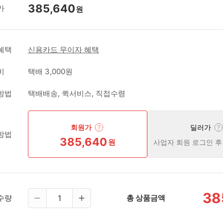
385,640
가
원
혜택
신용카드 무이자 혜택
비
택배 3,000원
방법
택배배송, 퀵서비스, 직접수령
회원가
딜러가
방법
385,640
원
사업자 회원 로그인 후
38
수량
총 상품금액