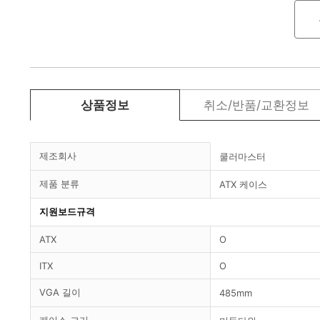
상품정보
취소/반품/교환정보
제조회사
쿨러마스터
제품 분류
ATX 케이스
지원보드규격
ATX
O
ITX
O
VGA 길이
485mm