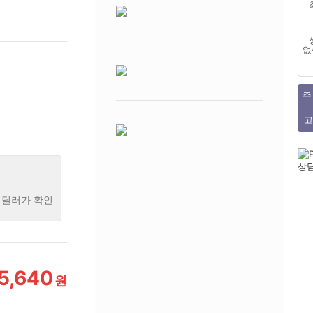
없
주
고
 딜러가 확인
5,640
원