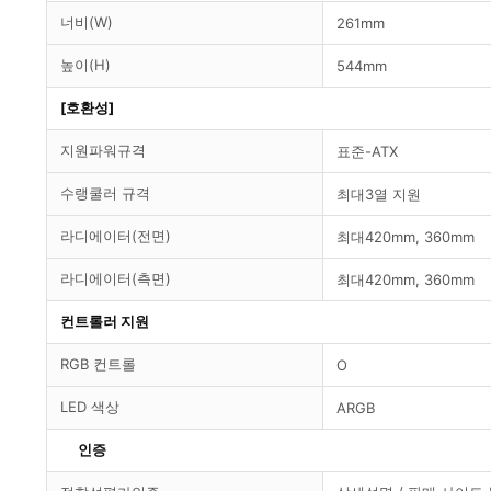
너비(W)
261mm
높이(H)
544mm
[호환성]
지원파워규격
표준-ATX
수랭쿨러 규격
최대3열 지원
라디에이터(전면)
최대420mm, 360mm
라디에이터(측면)
최대420mm, 360mm
컨트롤러 지원
RGB 컨트롤
O
LED 색상
ARGB
인증