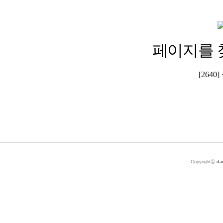
페이지를 
[264
Copyrightⓒ
da