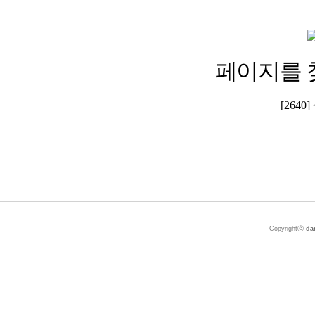
페이지를 
[264
Copyrightⓒ
da