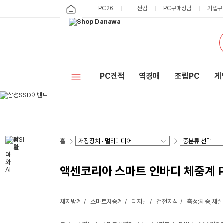
PC26
싼컴
PC구매상담
기업구
PC견적
역경매
조립PC
게
홈
액센코리아 스마트 인바디 체중계 P
체지방계
스마트체중계
디지털
건전지식
측정:체중,체질