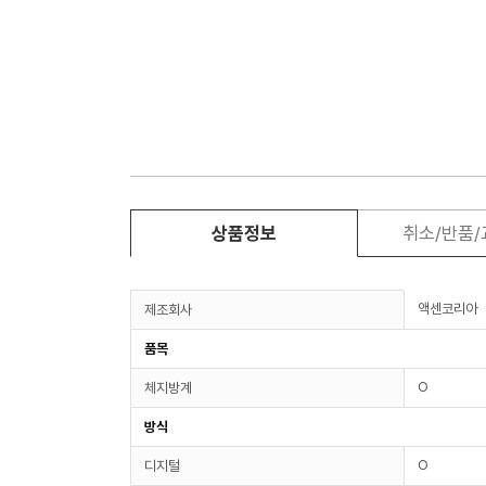
상품정보
취소/반품
액센코리아
제조회사
품목
O
체지방계
방식
O
디지털