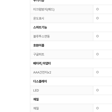
부가기능
O
미끄럼방지(패드)
O
온도표시
스마트기능
O
블루투스연동
호환어플
O
구글피트
배터리,어댑터
O
AAA건전지x2
디스플레이
O
LED
재질
O
재질