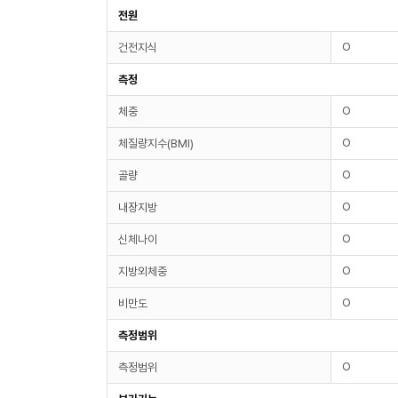
전원
O
건전지식
측정
O
체중
O
체질량지수(BMI)
O
골량
O
내장지방
O
신체나이
O
지방외체중
O
비만도
측정범위
O
측정범위