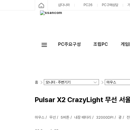
샵다나와
PC26
PC구매상담
PC주요구성
조립PC
게임
홈
Pulsar X2 CrazyLight 무선 
마우스
무선
5버튼
내장 배터리
32000DPI
광
전