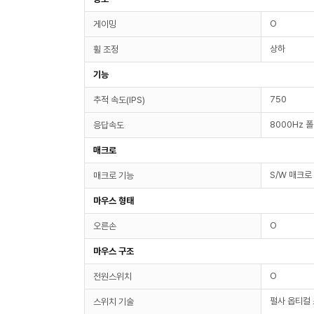
O
게이밍
상하
휠 조정
기능
750
추적 속도(IPS)
8000Hz 
응답속도
매크로
S/W 매크로
매크로 기능
마우스 형태
O
오른손
마우스 구조
O
전원스위치
펄사 옵티컬
스위치 기술