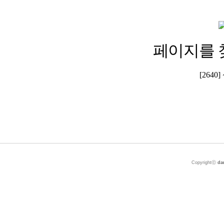
페이지를 
[264
Copyrightⓒ
da