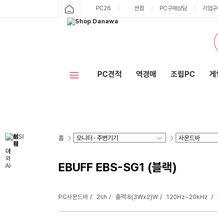
PC26
싼컴
PC구매상담
기업구
PC견적
역경매
조립PC
게
홈
EBUFF EBS-SG1 (블랙)
PC사운드바
2ch
출력:6(3Wx2)W
120Hz~20kHz