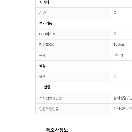
커넥터
O
AUX
부가기능
O
LED라이트
150cm
케이블길이
353g
무게
색상
O
블랙
인증
상세설명 / 
적합성평가인증
상세설명 / 
안전확인인증
제조사정보