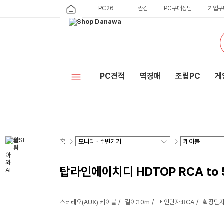
PC26
싼컴
PC구매상담
기업구
PC견적
역경매
조립PC
게
홈
탑라인에이치디 HDTOP RCA to 
스테레오(AUX) 케이블
길이:10m
메인단자:RCA
확장단자: