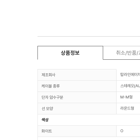
상품정보
취소/반품
탑라인에이
제조회사
스테레오(AU
케이블 종류
M-M형
단자 암수구분
라운드형
선 모양
색상
O
화이트