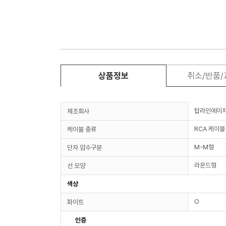
상품정보
취소/반품
탑라인에이
제조회사
RCA 케이블
케이블 종류
M-M형
단자 암수구분
라운드형
선 모양
색상
O
화이트
인증