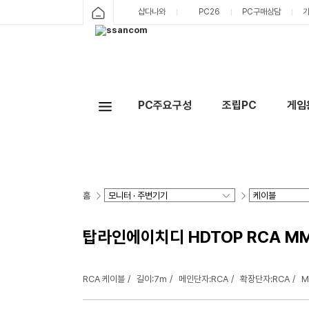
샵다나와
PC26
PC구매상담
PC주요구성
조립PC
게임
홈
탑라인에이치디 HDTOP RCA MM 
RCA 케이블
길이:7m
메인단자:RCA
확장단자:RCA
M