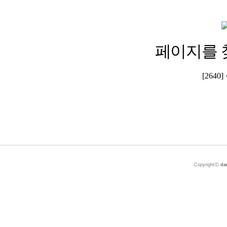
페이지를 
[264
Copyrightⓒ
da