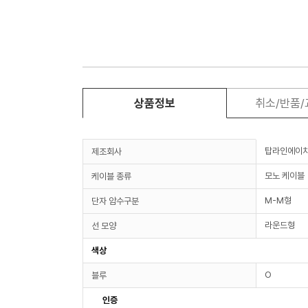
상품정보
취소/반품
탑라인에이
제조회사
모노 케이블
케이블 종류
M-M형
단자 암수구분
라운드형
선 모양
색상
O
블루
인증