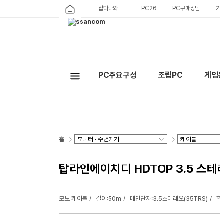
샵다나와
PC26
PC구매상담
PC주요구성
조립PC
게임
홈
탑라인에이치디 HDTOP 3.5 스테레오
모노 케이블
길이:50m
메인단자:3.5스테레오(35TRS)