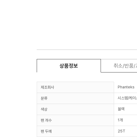
상품정보
취소/반품
Phanteks
제조회사
시스템/케이
분류
블랙
색상
1개
팬 개수
25T
팬 두께