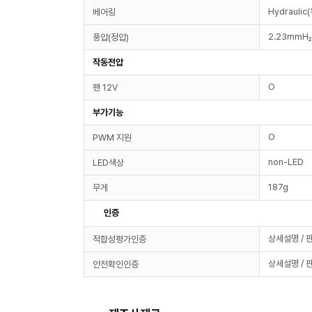
Hydraulic
베어링
2.23mmH
풍압(정압)
작동전압
O
팬 12V
부가기능
O
PWM 지원
non-LED
LED색상
187g
무게
인증
상세설명 / 
적합성평가인증
상세설명 / 
안전확인인증