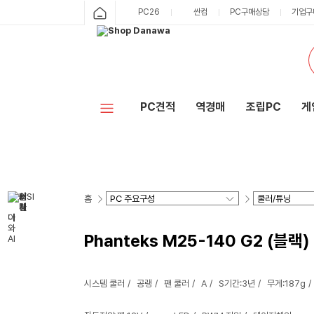
PC26
싼컴
PC구매상담
기업구
PC견적
역경매
조립PC
게
홈
Phanteks M25-140 G2 (블랙)
시스템 쿨러
공랭
팬 쿨러
A
S기간:3년
무게:187g