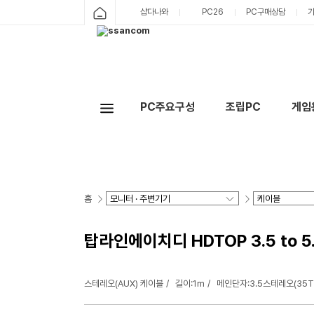
샵다나와
PC26
PC구매상담
PC주요구성
조립PC
게임
홈
탑라인에이치디 HDTOP 3.5 to 5
스테레오(AUX) 케이블
길이:1m
메인단자:3.5스테레오(35T