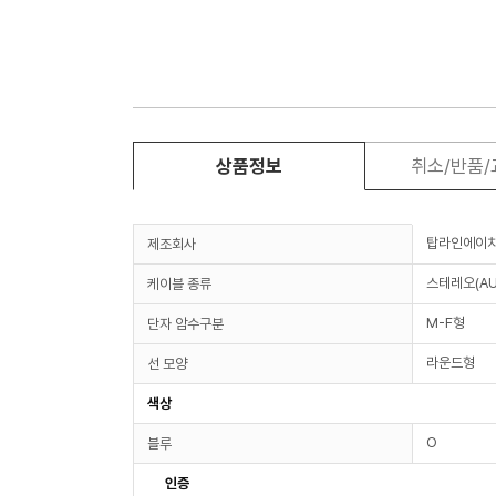
상품정보
취소/반품
탑라인에이
제조회사
스테레오(AU
케이블 종류
M-F형
단자 암수구분
라운드형
선 모양
색상
O
블루
인증