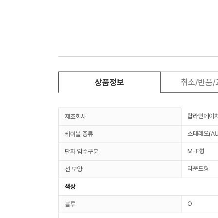
상품정보
취소/반품
탑라인에이
제조회사
스테레오(AU
케이블 종류
M-F형
단자 암수구분
라운드형
선 모양
색상
O
블루