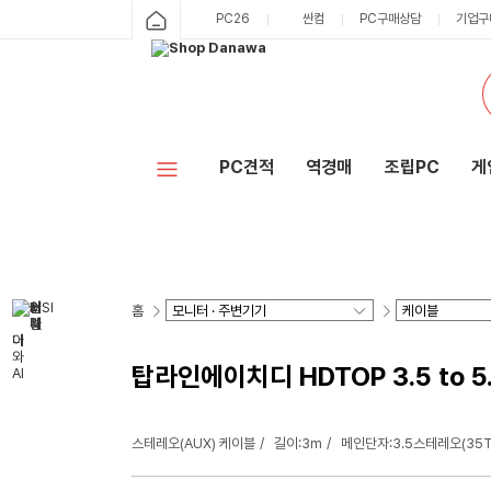
PC26
싼컴
PC구매상담
기업구
PC견적
역경매
조립PC
게
홈
탑라인에이치디 HDTOP 3.5 to 5
스테레오(AUX) 케이블
길이:3m
메인단자:3.5스테레오(35T