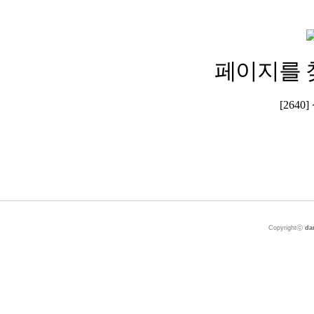
페이지를 
[264
Copyrightⓒ
da