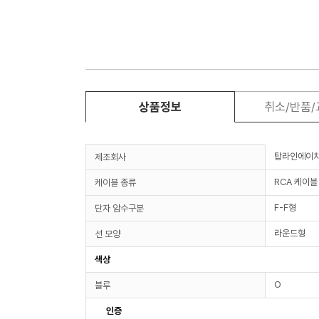
상품정보
취소/반품
탑라인에이
제조회사
RCA 케이블
케이블 종류
F-F형
단자 암수구분
라운드형
선 모양
색상
O
블루
인증