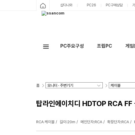
샵다나와
PC26
PC구매상담
PC주요구성
조립PC
게임
홈
탑라인에이치디 HDTOP RCA FF 블
RCA 케이블
길이:20m
메인단자:RCA
확장단자:RCA