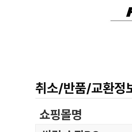
취소/반품/교환정
쇼핑몰명