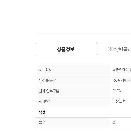
상품정보
취소/반품
탑라인에이
제조회사
RCA 케이블
케이블 종류
F-F형
단자 암수구분
라운드형
선 모양
색상
O
블루