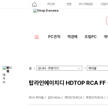
PC26
싼컴
PC구매상담
기업구
PC견적
역경매
조립PC
게
홈
탑라인에이치디 HDTOP RCA FF 블
RCA 케이블
길이:40m
메인단자:RCA
확장단자:RCA