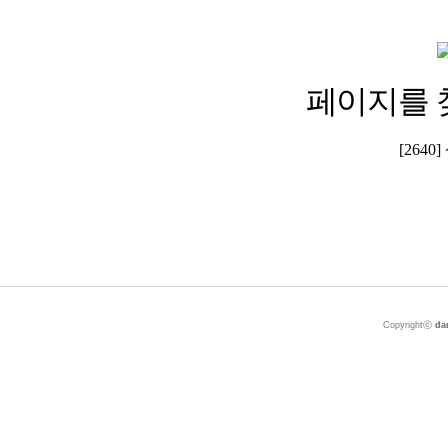
페이지를 
[264
Copyrightⓒ
da