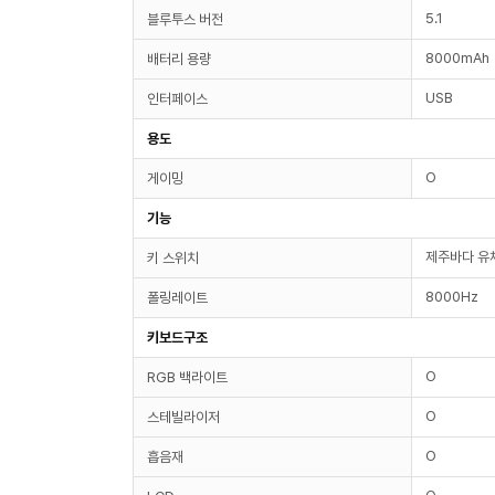
5.1
블루투스 버전
8000mAh
배터리 용량
USB
인터페이스
용도
O
게이밍
기능
제주바다 유
키 스위치
8000Hz
폴링레이트
키보드구조
O
RGB 백라이트
O
스테빌라이저
O
흡음재