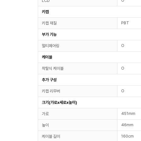
O
LCD
키캡
PBT
키캡 재질
부가 기능
O
멀티페어링
케이블
O
착탈식 케이블
추가 구성
O
키캡 리무버
크기(가로x세로x높이)
451mm
가로
46mm
높이
160cm
케이블 길이