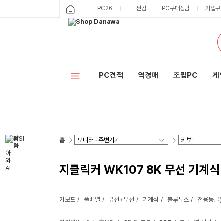
PC26
싼컴
PC구매상담
기업구
PC견적
역경매
조립PC
게
홈
지클릭커 WK107 8K 무선 기계식
키보드
풀배열
유선+무선
기계식
블루투스
전용동글(