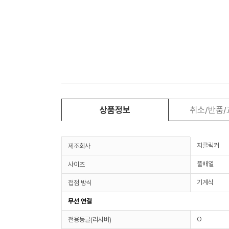
상품정보
취소/반품
지클릭커
제조회사
풀배열
사이즈
기계식
접점 방식
무선 연결
O
전용동글(리시버)