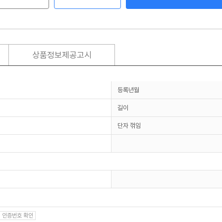
상품정보제공고시
등록년월
길이
단자 꺾임
인증번호 확인