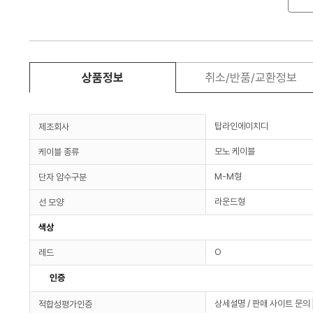
상품정보
취소/반품/교환정보
탑라인에이치디
제조회사
모노 케이블
케이블 종류
M-M형
단자 암수구분
라운드형
선 모양
색상
O
레드
인증
상세설명 / 판매 사이트 문의
적합성평가인증