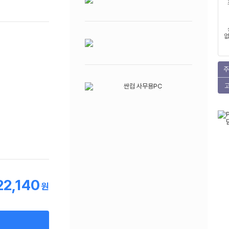
없
주
22,140
원