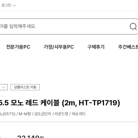
로그인
전문가용PC
가정/사무용PC
구매후기
주간베스
상품리스트 이동
5 모노 레드 케이블 (2m, HT-TP1719)
노(55TS)
M-M형
금도금단자
라운드형
색상:레드
22,140
가