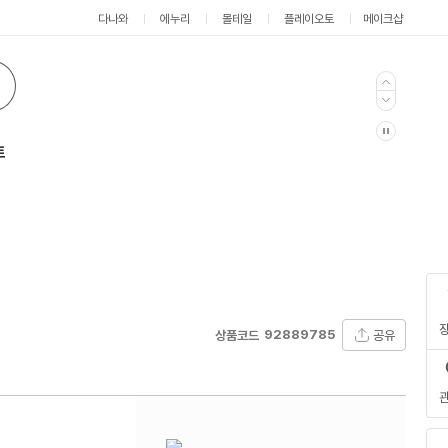
다나와
에누리
몰테일
플레이오토
메이크샵
트
92889785
공유
상품코드