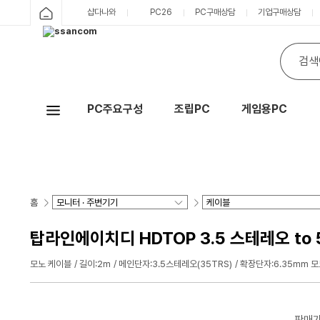
샵다나와
PC26
PC구매상담
기업구매상담
PC주요구성
조립PC
게임용PC
Hot
홈
탑라인에이치디 HDTOP 3.5 스테레오 to 5.
모노 케이블
길이:2m
메인단자:3.5스테레오(35TRS)
확장단자:6.35mm 모
판매