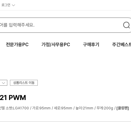
로그인
전문가용PC
가정/사무용PC
구매후기
주간베스
상품리스트 이동
21 PWM
인텔 소켓:LGA1700
가로:95mm
세로:95mm
높이:21mm
무게:200g
[쿨링팬]