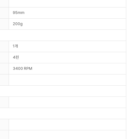
95mm
200g
1개
4핀
3400 RPM