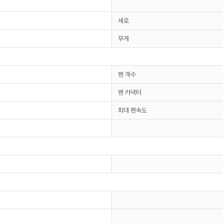
세로
무게
팬 개수
팬 커넥터
최대 팬속도