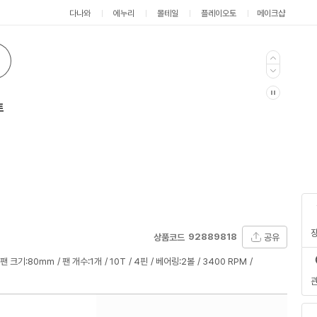
다나와
에누리
몰테일
플레이오토
메이크샵
트
92889818
공유
상품코드
팬 크기:80mm
팬 개수:1개
10T
4핀
베어링:2볼
3400 RPM