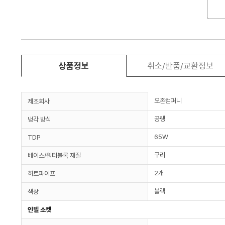
상품정보
취소/반품/교환정보
오존컴퍼니
제조회사
공랭
냉각 방식
65W
TDP
구리
베이스/워터블록 재질
2개
히트파이프
블랙
색상
인텔 소켓