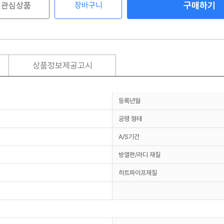
구매하기
관심상품
장바구니
상품정보제공고시
등록년월
공랭 형태
A/S기간
방열판/라디 재질
히트파이프재질