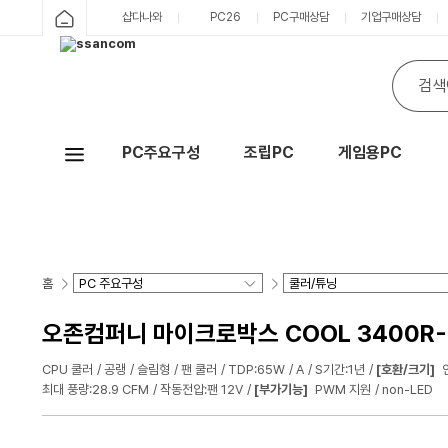
샵다나와
PC26
PC구매상담
기업구매상담
PC주요구성
조립PC
게임용PC
Hot
홈
오존컴퍼니 마이크로박스 COOL 3400R-
CPU 쿨러
공랭
슬림형
팬 쿨러
TDP:65W
A
S기간:1년
[호환/크기]
최대 풍량:28.9 CFM
작동전압:팬 12V
[부가기능]
PWM 지원
non-LED