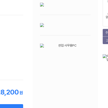
없
주
28,200
원