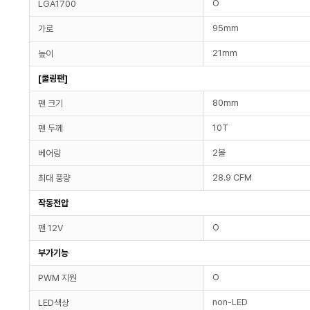
O
LGA1700
95mm
가로
21mm
높이
[쿨링팬]
80mm
팬 크기
10T
팬 두께
2볼
베어링
28.9 CFM
최대 풍량
작동전압
O
팬 12V
부가기능
O
PWM 지원
non-LED
LED색상